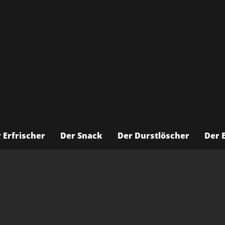
ews
 Erfrischer
Der Snack
Der Durstlöscher
Der 