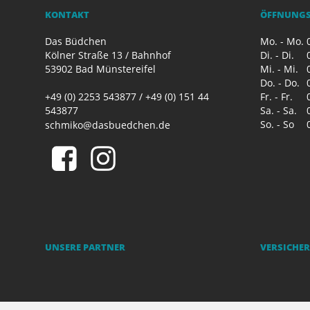
KONTAKT
ÖFFNUNGS
Das Büdchen
Mo. - Mo.
0
Kölner Straße 13 / Bahnhof
Di. - Di.
0
53902 Bad Münstereifel
Mi. - Mi.
0
Do. - Do.
0
+49 (0) 2253 543877 / +49 (0) 151 44
Fr. - Fr.
0
543877
Sa. - Sa.
0
So. - So
0
schmiko@dasbuedchen.de
UNSERE PARTNER
VERSICHE